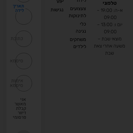
לידה
VIP
טלפוני
תאריך
צעצועים
נגישות
לידה
א-ה: 19:00 –
לתינוקות
09:00
כלי
יום ו: 13:00 –
נגינה
09:00
כתובת
מוצאי שבת –
משחקים
משעה אחרי צאת
לילדים
שבת
סיסמא
אימות
סיסמא
אני
מאשר
קבלת
דיוור
פרסומי