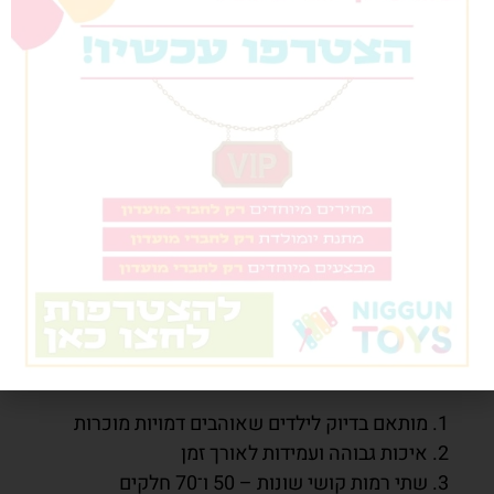
שיפור זיכרון ויכולת ניתוח
הילד לומד לזכור היכן נמצא כל חלק, מה מתאים למה,
ואיפה כדאי להתחיל את ההרכבה.
זמן איכות משפחתי
ניתן להרכיב יחד – הורה וילד – וליהנות מזמן איכות
שמחזק קשר ותקשורת.
למה לבחור דווקא ב־2 פאזלים
בקופסא – מטוסי על
?
מותאם בדיוק לילדים שאוהבים דמויות מוכרות
איכות גבוהה ועמידות לאורך זמן
שתי רמות קושי שונות – 50 ו־70 חלקים