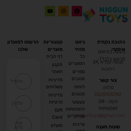
כתובת נקודת
ניווט
קטגוריות
הרשמו למועדון
איסוף:
מהיר
מוצרים
שלנו
(הגעה בתיאום
כל
דף הבית
מראש בלבד) :
מנשה קפרא ,34
המוצרים
תקנון
רחובות
ספרים
האתר
מנגנים
מדיניות
צור קשר
אימייל
לוחות
משלוחים
טלפון:
מנגנים
0
525905782
מדיניות
פקס: 08-
צעצועי
פרטיות
טלפון
9496069
התפתחות
Gift
nigguntoys@gmail.com
מוזיקליים
Card
שם
ערכות
מועדון
שעות מענה
מלא