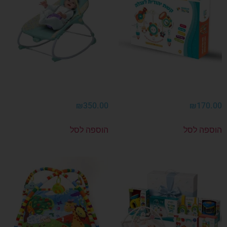
 לעגלה מנגנת
טרמפולינת אלף בית מנגנת
₪
350.00
₪
170
פה לסל
הוספה לסל