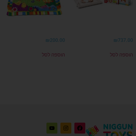
ת לידה L
אוניברסיטה מנגנת לתינוקות
₪
200.00
₪
737
פה לסל
הוספה לסל