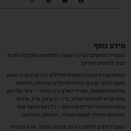
ידע נוסף
ובייל המושלם לשינה רגועה, התפתחות מוקדמת וחיבור
עי לניגונים יהודיים
ולם שבו תינוקות נחשפים לצלילים כבר מהרגע הראשון,
וב לבחור עבורם חוויות מוזיקליות טהורות, מרגיעות
לאות משמעות. מובייל האלף בית היהודי – ורוד של ניגון
יס מביא לתינוקות שילוב נדיר בין עיצוב עדין, איכות
והה וניגונים יהודיים מרגיעים – כל זאת במוצר אחד
ותאם במיוחד לשעות השינה, המשחק וההרגעה.
ובייל מציע לתינוק לא רק מנגינה נעימה, אלא גם גירוי