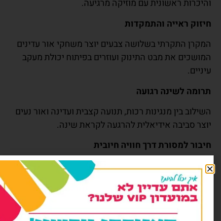
יכרות ראשונית עם מוזיקה מרגיעה.
זוק ראייה והתמקדות
קרן התקרתי בשלושה צבעים יוצר משחקי אור עדינים
ושכים את מבט התינוק ועוזרים בפיתוח יכולת מעקב
ניים.
ומה לשינה רגועה
ילוב בין מנגינות רכות, תנועה קצבית ועדינה ואור נעים
צר סביבה אידיאלית להרגעה לקראת שינה.
בור למסורת דרך חוויה חיובית
ובייל משלב ניגונים יהודיים טהורים – וכך יוצר אווירה
חנית ושקטה, המלווה את התינוק מרגעיו הראשונים.
דוד סקרנות והתפתחות קוגניטיבית
ינוק לומד לקשר בין תנועה לצליל, בין אור לצבע, ובכך