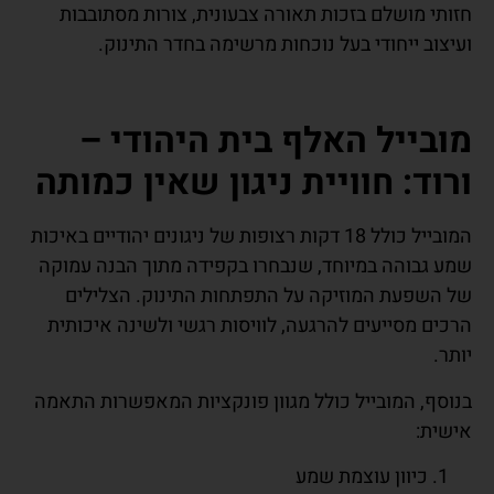
ותי מושלם בזכות תאורה צבעונית, צורות מסתובבות
יצוב ייחודי בעל נוכחות מרשימה בחדר התינוק.
ובייל האלף בית היהודי –
רוד: חוויית ניגון שאין כמותה
המובייל כולל 18 דקות רצופות של ניגונים יהודיים באיכות
ע גבוהה במיוחד, שנבחרו בקפידה מתוך הבנה עמוקה
 השפעת המוזיקה על התפתחות התינוק. הצלילים
כים מסייעים להרגעה, לוויסות רגשי ולשינה איכותית
תר.
וסף, המובייל כולל מגוון פונקציות המאפשרות התאמה
שית:
כיוון עוצמת שמע