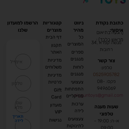
ובת נקודת
ניווט
קטגוריות
הרשמו למועדון
סוף:
מהיר
מוצרים
שלנו
געה בתיאום
כל
דף הבית
אש בלבד) :
מנשה קפרא ,34
המוצרים
תקנון
רחובות
ספרים
האתר
מנגנים
מדיניות
צור קשר
אימייל
לוחות
משלוחים
טלפון:
מנגנים
0
525905782
מדיניות
פקס: 08-
צעצועי
פרטיות
טלפון
9496069
התפתחות
Gift
nigguntoys@gmail.c
מוזיקליים
Card
שם
ערכות
מועדון
שעות מענה
מלא
לידה
VIP
טלפוני
תאריך
צעצועים
נגישות
לידה
א-ה: 19:00 –
לתינוקות
09:00