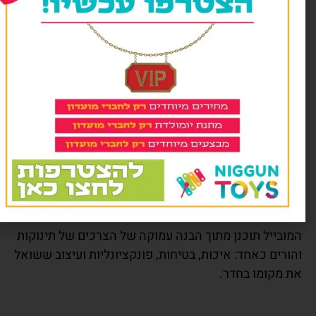
חיל להבין דפוסים ועקרונות בסיסיים של סיבה ותוצאה.
מה לבחור במובייל מבית ניגון
ויס
?
גון טויס שמה דגש על יצירת מוצרים המשלבים איכות
והה, עיצוב עדין וחוויה התפתחותית משמעותית.
בייל האלף בית היהודי – ורוד הוא מובייל יהודי ייחודי
וגו, המעניק לתינוק סביבה רגועה, יפה ומלאה בניגונים
ורים.
ובייל תוכנן מתוך הבנה עמוקה של הצרכים של תינוקות
ורים כאחד: איכות, בטיחות, פונקציונליות ועיצוב ששואל
 מקומו בחדר.