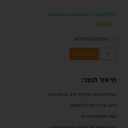
יוקללה סופרן 21 אינץ כולל נרתיק מרופד
₪
290.00
תוספת עטיפה
₪5
הוספה לסל
תיאור מוצר:
יוקללה איכותי עם צליל יציב, מדויק ונעים.
מיוצר על ידי חברת WINZZ.
עשוי מעצים אמיתיים.
הגוף והצוואר של יוקללה עשוי עץ מהגוני