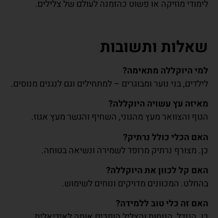
לימודי מוזיקה או פשוט כהזמנה לעולם של צלילים.
שאלות ותשובות
למי היוקללה מתאימה
?
לילדים, בני נוער ומבוגרים – למתחילים וגם לנגנים מנוסים.
מאיזה עץ עשויה היוקללה
?
הגוף והצוואר מעץ מהגוני, השחיף והגשר מעץ אגוז.
האם הכלי כולל נרתיק
?
כן. מצורף נרתיק מרופד לשמירה ונשיאה בטוחה.
האם קל לכוון את היוקללה
?
בהחלט. המכוונים מדויקים ונוחים לשימוש.
האם זה כלי טוב ללמידה
?
כן. הגודל, הנוחות והצליל הופכים אותה לאידיאלית