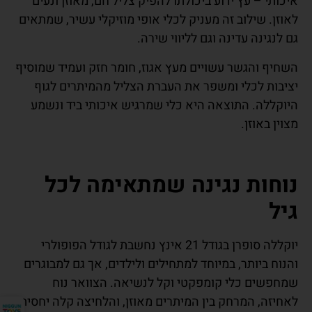
איכותי – עץ ידוע ביכולתו להפיק צליל חם, מאוזן ונעים
לאוזן. שילוב זה מעניק לכלי אופי מוזיקלי עשיר, שמתאים
גם לנגינה עדינה וגם לליווי שירה.
השחיף והגשר עשויים מעץ אגוז, חומר חזק ועמיד שמוסיף
יציבות לכלי ומשפר את העברת הצליל מהמיתרים לגוף
היוקללה. התוצאה היא כלי שמרגיש איכותי ביד ונשמע
מצוין באוזן.
נוחות נגינה שמתאימה לכל
גיל
יוקללה סופרן בגודל 21 אינץ נחשבת לגודל הפופולרי
והנוח ביותר, במיוחד למתחילים ולילדים, אך גם למבוגרים
שמחפשים כלי קומפקטי וקל לנשיאה. הצוואר נוח
לאחיזה, המרחק בין המיתרים מאוזן, והלחיצה קלה יחסית