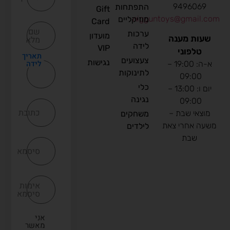
9496069
התפתחות
Gift
nigguntoys@gmail.com
מוזיקליים
Card
שם
ערכות
מועדון
שעות מענה
מלא
לידה
VIP
טלפוני
תאריך
צעצועים
נגישות
לידה
א-ה: 19:00 –
לתינוקות
09:00
כלי
יום ו: 13:00 –
נגינה
09:00
כתובת
מוצאי שבת –
משחקים
משעה אחרי צאת
לילדים
שבת
סיסמא
אימות
סיסמא
אני
מאשר