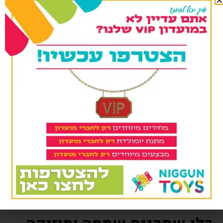
אחרי שלב הלמידה הראשוני.
כולל נרתיק מרופד – שמירה
והגנה על הכלי
אחד היתרונות המשמעותיים של יוקללה סופרן 21 אינץ
כולל נרתיק מרופד הוא הנרתיק המצורף. הנרתיק שומר
על הכלי מפני מכות, שריטות ושינויי טמפרטורה קלים,
ומאפשר נשיאה בטוחה לבית הספר, לחוג, לשיעור או
לטיול.
הריפוד הפנימי מעניק שכבת הגנה נוספת, כך שגם ילדים
יכולים לשאת את הכלי בראש שקט.