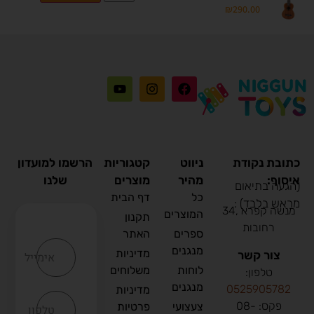
₪
290.00
כתובת נקודת
ניווט
קטגוריות
הרשמו למועדון
איסוף:
מהיר
מוצרים
שלנו
(הגעה בתיאום
כל
דף הבית
מראש בלבד) :
מנשה קפרא ,34
המוצרים
תקנון
רחובות
ספרים
האתר
מנגנים
מדיניות
צור קשר
אימייל
לוחות
משלוחים
טלפון:
מנגנים
0
525905782
מדיניות
פקס: 08-
צעצועי
פרטיות
טלפון