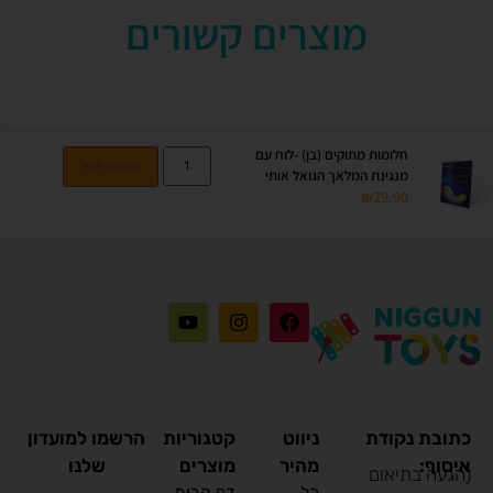
מוצרים קשורים
חלומות מתוקים (בן) -לוח עם
הוספה לסל
מנגינת המלאך הגואל אותי
₪
29.90
כתובת נקודת
ניווט
קטגוריות
הרשמו למועדון
איסוף:
מהיר
מוצרים
שלנו
(הגעה בתיאום
כל
דף הבית