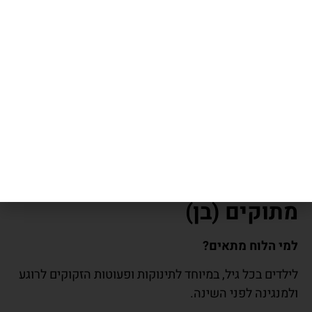
המוצר מתאים במיוחד למשפחות המעוניינות לשלב ערכים
יהודיים בביתם בצורה טבעית ונעימה.
הלוח מלווה את הילד ברגעים השקטים שלפני ההירדמות,
מחזק תחושת ביטחון ומסייע לשינה איכותית.
הוא מתאים כמתנה מקסימה לברית, יומולדת, חלאקה,
לידה או כל אירוע משפחתי – פריט משמעותי וערכי שכל
ילד ישמח לקבל.
שאלות ותשובות – חלומות
מתוקים (בן)
למי הלוח מתאים
?
לילדים בכל גיל, במיוחד לתינוקות ופעוטות הזקוקים לרוגע
ולמנגינה לפני השינה.