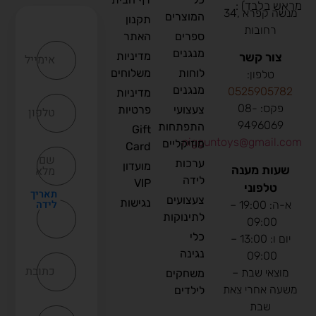
מראש בלבד) :
מנשה קפרא ,34
המוצרים
תקנון
רחובות
ספרים
האתר
מנגנים
מדיניות
צור קשר
אימייל
לוחות
משלוחים
טלפון:
מנגנים
0
525905782
מדיניות
פקס: 08-
צעצועי
פרטיות
טלפון
9496069
התפתחות
Gift
nigguntoys@gmail.com
מוזיקליים
Card
שם
ערכות
מועדון
שעות מענה
מלא
לידה
VIP
טלפוני
תאריך
צעצועים
נגישות
לידה
א-ה: 19:00 –
לתינוקות
09:00
כלי
יום ו: 13:00 –
נגינה
09:00
כתובת
מוצאי שבת –
משחקים
משעה אחרי צאת
לילדים
שבת