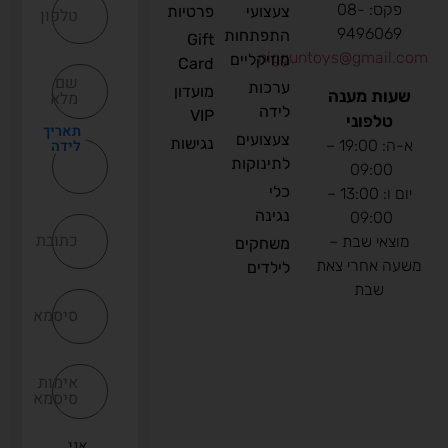
פקס: 08-
צעצועי
פרטיות
טלפון
9496069
התפתחות
Gift
nigguntoys@gmail.com
מוזיקליים
Card
שם
ערכות
מועדון
שעות מענה
מלא
לידה
VIP
טלפוני
תאריך
צעצועים
נגישות
לידה
א-ה: 19:00 –
לתינוקות
09:00
כלי
יום ו: 13:00 –
נגינה
09:00
כתובת
מוצאי שבת –
משחקים
משעה אחרי צאת
לילדים
שבת
סיסמא
אימות
סיסמא
אני