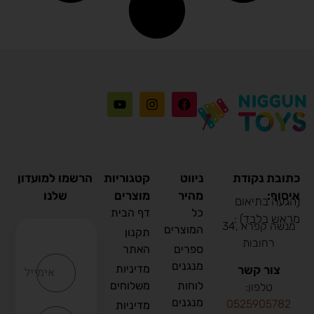
כתובת נקודת
ניווט
קטגוריות
הרשמו למועדון
איסוף:
מהיר
מוצרים
שלנו
(הגעה בתיאום
כל
דף הבית
מראש בלבד) :
מנשה קפרא ,34
המוצרים
תקנון
רחובות
ספרים
האתר
מנגנים
מדיניות
צור קשר
אימייל
לוחות
משלוחים
טלפון:
מנגנים
0
525905782
מדיניות