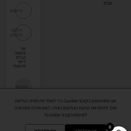
שבת
סיסמא
אימות
סיסמא
אני
מאשר
קבלת
דיוור
פרסומי
אנו משתמשים בקובצי Cookie כדי לשפר את חווית הגלישה
שלך ולנתח את תנועת הגולשים באתר. האם את/ה מסכים/ה
לשימוש בקובצי Cookie?
כל הזכויות שמורות © 2021
0
אני מסכים/ה
אני מסרב/ת