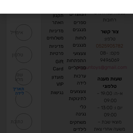
(הגעה בתיאום
כל
דף הבית
מראש בלבד) :
מנשה קפרא ,34
המוצרים
תקנון
רחובות
ספרים
האתר
מנגנים
מדיניות
צור קשר
אימייל
לוחות
משלוחים
טלפון:
מנגנים
0
525905782
מדיניות
פקס: 08-
צעצועי
פרטיות
טלפון
9496069
התפתחות
Gift
nigguntoys@gmail.com
מוזיקליים
Card
שם
ערכות
מועדון
שעות מענה
מלא
לידה
VIP
טלפוני
תאריך
צעצועים
נגישות
לידה
א-ה: 19:00 –
לתינוקות
09:00
כלי
יום ו: 13:00 –
נגינה
09:00
כתובת
מוצאי שבת –
משחקים
משעה אחרי צאת
לילדים