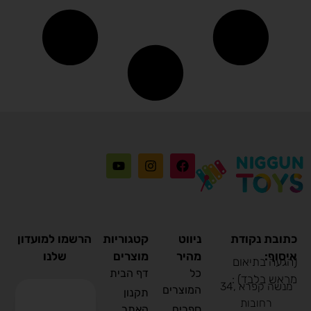
כתובת נקודת
ניווט
קטגוריות
הרשמו למועדון
איסוף:
מהיר
מוצרים
שלנו
(הגעה בתיאום
כל
דף הבית
מראש בלבד) :
מנשה קפרא ,34
המוצרים
תקנון
רחובות
ספרים
האתר