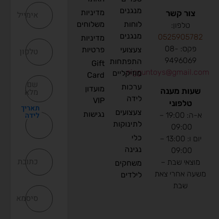
מנגנים
מדיניות
צור קשר
אימייל
לוחות
משלוחים
טלפון:
מנגנים
0
525905782
מדיניות
פקס: 08-
צעצועי
פרטיות
טלפון
9496069
התפתחות
Gift
nigguntoys@gmail.com
מוזיקליים
Card
שם
ערכות
מועדון
שעות מענה
מלא
לידה
VIP
טלפוני
תאריך
צעצועים
נגישות
לידה
א-ה: 19:00 –
לתינוקות
09:00
כלי
יום ו: 13:00 –
נגינה
09:00
כתובת
מוצאי שבת –
משחקים
משעה אחרי צאת
לילדים
שבת
סיסמא