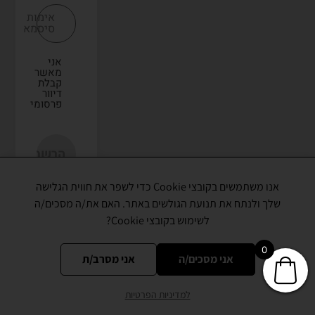
אימות
סיסמא
אני
מאשר
קבלת
דיוור
פרסומי
אנו משתמשים בקובצי Cookie כדי לשפר את חווית הגלישה
שלך ולנתח את תנועת הגולשים באתר. האם את/ה מסכים/ה
לשימוש בקובצי Cookie?
כל הזכויות שמורות © 2021
0
אני מסכים/ה
אני מסרב/ת
CREATED BY JEWTECH
למדיניות הפרטיות