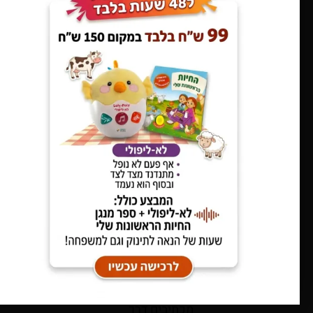
“ללמוד” – הוא
נע, מרגיש ויוצר.
חוויה
ללא לחץ
– יתרון
מרכזי
של
בניגוד לכלים
אלקטרוניים עם
כפתורים ותבניות
קבועות, כלי
נגינה מעץ אינם
מכתיבים דרך