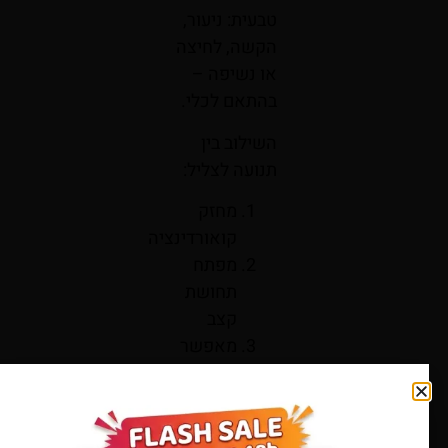
טבעית: ניעור,
הקשה, לחיצה
או נשיפה –
בהתאם לכלי.
השילוב בין
תנועה לצליל:
מחזק
קואורדינציה
מפתח
תחושת
קצב
מאפשר
ביטוי גופני
חופשי
הילד אינו יושב