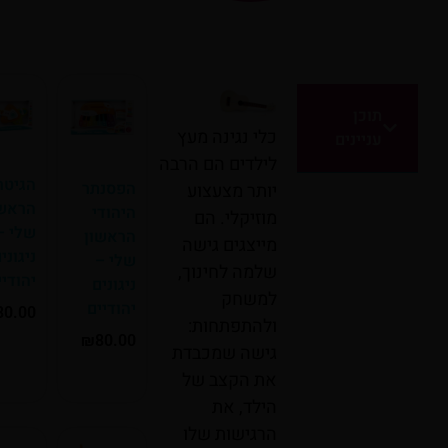
תוכן
כלי נגינה מעץ
עניינים
לילדים הם הרבה
הגיטרה
הפסנתר
יותר מצעצוע
הראשונה
היהודי
מוזיקלי. הם
שלי –
הראשון
מייצגים גישה
ניגונים
שלי –
שלמה לחינוך,
יהודיים
ניגונים
למשחק
יהודיים
₪
80.00
ולהתפתחות:
₪
80.00
גישה שמכבדת
הוספה לסל
את הקצב של
הוספה לסל
הילד, את
הרגישות שלו