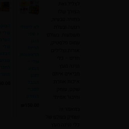
לצליל ואת
הצורך שלו
בחוויה טבעית,
הבוקר
רגועה ובעלת
לא ליפולי
שלי +
+ ספר
משמעות. בעולם
הערב
מנגן
עמוס פלסטיק,
שלי
החיות
אורות וצלילים
מבצע
הראשונות
חדים – כלי
שבועות
שלי –
נגינה מעץ
לחברי
מבצע
מביאים איתם
מועדון
לזמן
איכות אחרת:
מוגבל
₪
160.00
שקט, עומק
לחברי
מועדון
וחיבור אמיתי.
הוספה לסל
₪
150.00
במאמר זה
נעמיק בעולם של
הוספה לסל
כלי נגינה מעץ